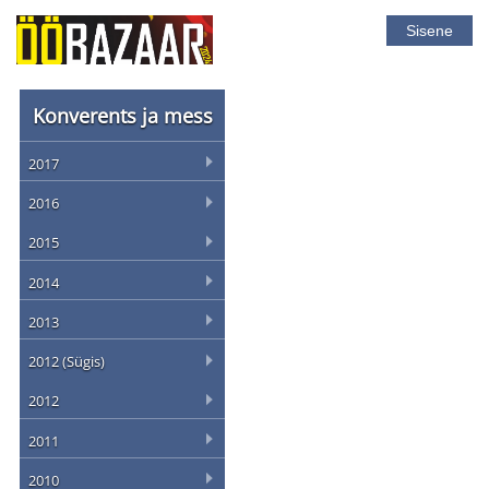
Sisene
Konverents ja mess
2017
2016
2015
2014
2013
2012 (Sügis)
2012
2011
2010