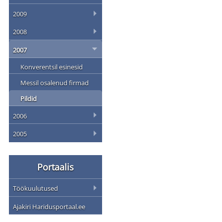
2009
2008
2007
Konverentsil esinesid
Messil osalenud firmad
Pildid
2006
2005
Portaalis
Töökuulutused
Ajakiri Haridusportaal.ee