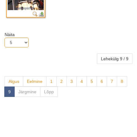
Näita
Lehekülg 9 / 9
Algus
Eelmine
1
2
3
4
5
6
7
8
9
Järgmine
Lõpp