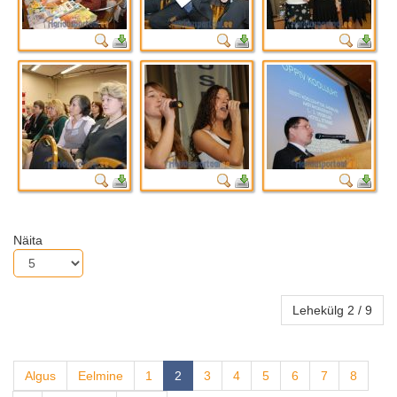
Näita
Lehekülg 2 / 9
Algus
Eelmine
1
2
3
4
5
6
7
8