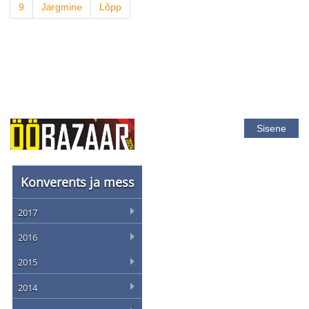
9
Järgmine
Lõpp
Sisene
Konverents ja mess
2017
2016
2015
2014