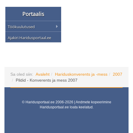
Portaalis
Töökuulutused
Ajakiri Haridusportaal.ee
Sa oled siin:
Avaleht
Hariduskonverents ja -mess
2007
Pildid - Konverents ja mess 2007
© Haridusportaal.ee 2006-2026 | Andmete kopeerimine
Haridusportaal.ee loata keelatud.