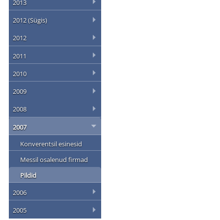
2013
2012 (Sügis)
2012
2011
2010
2009
2008
2007
Konverentsil esinesid
Messil osalenud firmad
Pildid
2006
2005