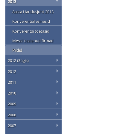
2013
Aasta Haridusjuht 2013
Konverentsil esinesid
Konverentsi toetasid
Messil osalenud firmad
Pildid
2012 (Sügis)
2012
2011
2010
2009
2008
2007