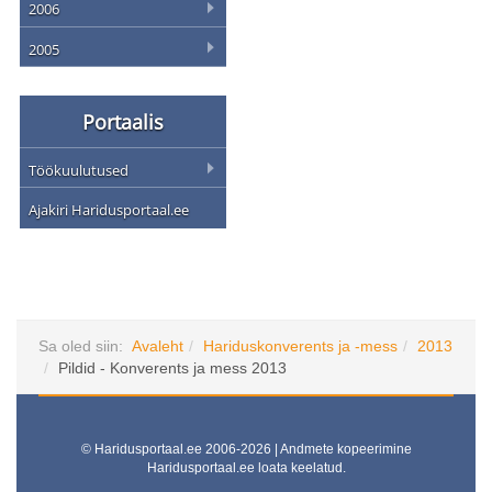
2006
2005
Portaalis
Töökuulutused
Ajakiri Haridusportaal.ee
Sa oled siin:
Avaleht
Hariduskonverents ja -mess
2013
Pildid - Konverents ja mess 2013
© Haridusportaal.ee 2006-2026 | Andmete kopeerimine
Haridusportaal.ee loata keelatud.