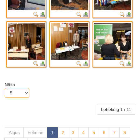
Näita
Lehekülg 1 / 11
Algus
Eelmine
1
2
3
4
5
6
7
8